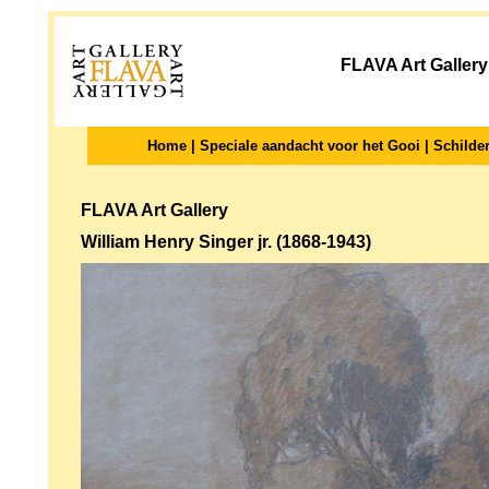
FLAVA Art Gallery 
Home
|
Speciale aandacht voor het Gooi
|
Schilder
FLAVA Art Gallery
William Henry Singer jr. (1868-1943)