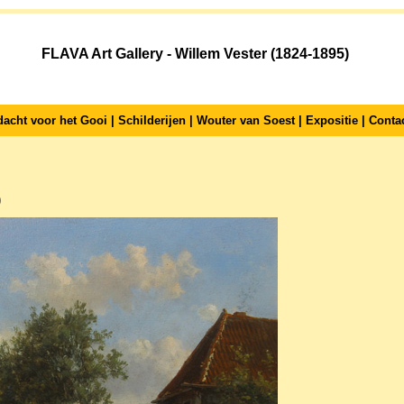
FLAVA Art Gallery - Willem Vester (1824-1895)
dacht voor het Gooi
|
Schilderijen
|
Wouter van Soest
|
Expositie
|
Conta
)