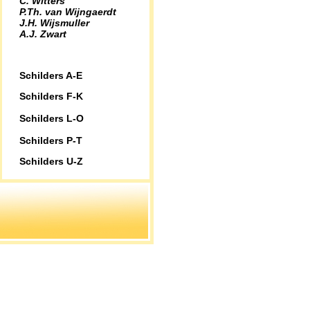
C. Witters
P.Th. van Wijngaerdt
J.H. Wijsmuller
A.J. Zwart
Schilders A-E
Schilders F-K
Schilders L-O
Schilders P-T
Schilders U-Z