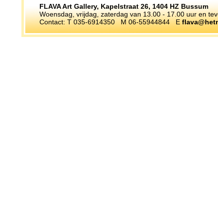
FLAVA Art Gallery, Kapelstraat 26, 1404 HZ Bussum
Woensdag, vrijdag, zaterdag van 13.00 - 17.00 uur en te
Contact: T 035-6914350 M 06-55944844 E
flava@hetn