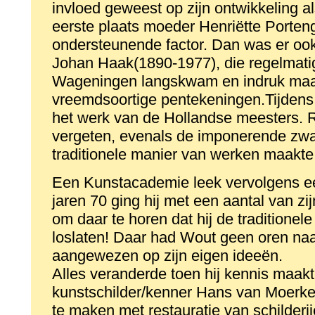
invloed geweest op zijn ontwikkeling al
eerste plaats moeder Henriëtte Porteng
ondersteunende factor. Dan was er ook
Johan Haak(1890-1977), die regelmatig 
Wageningen langskwam en indruk maa
vreemdsoortige pentekeningen.Tijde
het werk van de Hollandse meesters. R
vergeten, evenals de imponerende zwa
traditionele manier van werken maakte 
Een Kunstacademie leek vervolgens ee
jaren 70 ging hij met een aantal van zij
om daar te horen dat hij de traditionele
loslaten! Daar had Wout geen oren naa
aangewezen op zijn eigen ideeën.
Alles veranderde toen hij kennis maa
kunstschilder/kenner Hans van Moerk
te maken met restauratie van schilderi