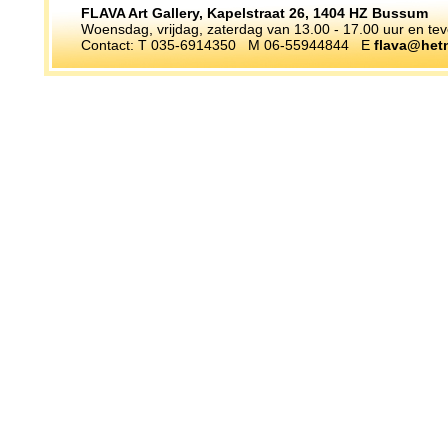
FLAVA Art Gallery, Kapelstraat 26, 1404 HZ Bussum
Woensdag, vrijdag, zaterdag van 13.00 - 17.00 uur en te
Contact: T 035-6914350 M 06-55944844 E
flava@hetn