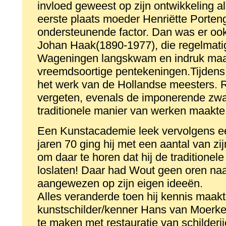
invloed geweest op zijn ontwikkeling al
eerste plaats moeder Henriëtte Porteng
ondersteunende factor. Dan was er ook
Johan Haak(1890-1977), die regelmatig 
Wageningen langskwam en indruk maa
vreemdsoortige pentekeningen.Tijde
het werk van de Hollandse meesters. R
vergeten, evenals de imponerende zwa
traditionele manier van werken maakte 
Een Kunstacademie leek vervolgens ee
jaren 70 ging hij met een aantal van zij
om daar te horen dat hij de traditionele
loslaten! Daar had Wout geen oren naa
aangewezen op zijn eigen ideeën.
Alles veranderde toen hij kennis maa
kunstschilder/kenner Hans van Moerk
te maken met restauratie van schilderi