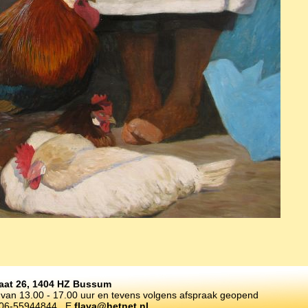
raat 26, 1404 HZ Bussum
an 13.00 - 17.00 uur en tevens volgens afspraak geopend
 06-55944844 E
flava@hetnet.nl