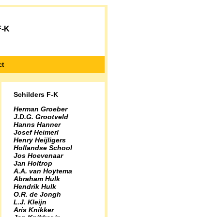
F-K
ct
Schilders F-K
Herman Groeber
J.D.G. Grootveld
Hanns Hanner
Josef Heimerl
Henry Heijligers
Hollandse School
Jos Hoevenaar
Jan Holtrop
A.A. van Hoytema
Abraham Hulk
Hendrik Hulk
O.R. de Jongh
L.J. Kleijn
Aris Knikker