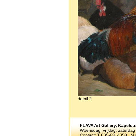
detail 2
FLAVA Art Gallery, Kapelst
Woensdag, vrijdag, zaterdag v
Contact: T 035-6914350 M