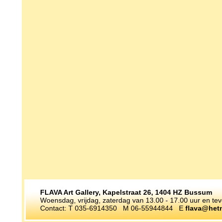
FLAVA Art Gallery, Kapelstraat 26, 1404 HZ Bussum
Woensdag, vrijdag, zaterdag van 13.00 - 17.00 uur en te
Contact: T 035-6914350 M 06-55944844 E
flava@hetn